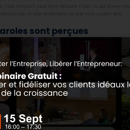
, mais l’impact peut être néfaste. C’est ce qui donne tou
 est perçue, et pas seulement ce que vous vouliez dire.
paroles sont perçues
gage corporel. Ces signaux sont plus révélateurs que vos 
comme une insulte, ce qui a un impact négatif. Votre me
e personne, qui pourrait se sentir sur la défensive. Chaq
ier le langage corporel et le ton de la voix, au même titre
its.
 et pratiques de la communi
i les employés se sentent soutenus, ils travaillent mieux
sions sur les délais et les objectifs, et influence l’engag
indissociables. C’est pourquoi la distinction entre intenti