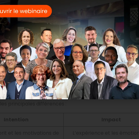
uipes s’épanouissent lorsque ces deux aspects sont clairs
r l’intention
tentions sont bienveillantes, mais qu’elles sont perçues
es ; c’est la perception qui crée le lien. C’est pourquoi il
r intention et impact. Cela permet d’éviter les malentendus
entre intention et impact
 les principales différences :
Intention
Impact
prit et les motivations de
L’expérience et les émotio