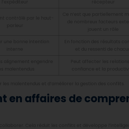
l’expéditeur
récepteur
Ce n’est que partiellement ma
t contrôlé par le haut-
de nombreux facteurs ext
parleur
jouent un rôle
r une bonne intention
En fonction des résultats co
interne
et du ressenti de chacu
s alignement engendre
Peut affecter les relations
es malentendus
confiance et la productiv
les malentendus et d’améliorer la gestion des conflits.
nt en affaires de compre
laborer. Cela réduit les conflits et développe l’intellig