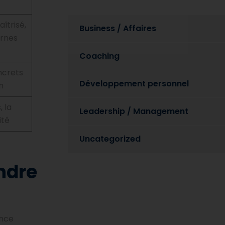
îtrisé,
Business / Affaires
ernes
Coaching
ncrets
Développement personnel
n
, la
Leadership / Management
ité
Uncategorized
ndre
ence