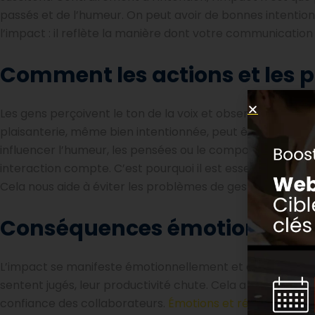
passés et de l’humeur. On peut avoir de bonnes intentions
l’impact : il reflète la manière dont votre communication
Comment les actions et les 
Les gens perçoivent le ton de la voix et observent le lan
plaisanterie, même bien intentionnée, peut être perçue 
influencer l’humeur, les pensées ou le comportement d’un
interaction compte. C’est pourquoi il est essentiel d’étud
Cela nous aide à éviter les problèmes de gestion des confl
Conséquences émotionnelles
L’impact se manifeste émotionnellement et concrètement. S
sentent jugés, leur productivité chute. Cela a des répercus
confiance des collaborateurs.
Émotions et résultats
sont 