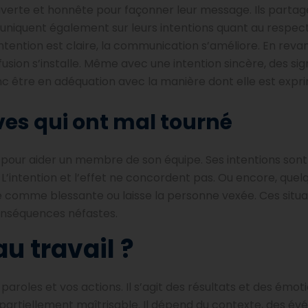
uverte et honnête pour façonner leur message. Ils partag
mmuniquent également sur leurs intentions quant au respec
ntention est claire, la communication s’améliore. En revan
usion s’installe. Même avec une intention sincère, des si
onc être en adéquation avec la manière dont elle est expr
ves qui ont mal tourné
pour aider un membre de son équipe. Ses intentions sont
 L’intention et l’effet ne concordent pas. Ou encore, quelq
e comme blessante ou laisse la personne vexée. Ces situa
onséquences néfastes.
u travail ?
roles et vos actions. Il s’agit des résultats et des émoti
ue partiellement maîtrisable. Il dépend du contexte, des 