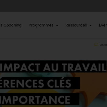
ss Coaching
Programmes
Ressources
Évé
Auc