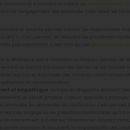
à l’intention et à l’impact, ils créent un
environnement de 
renforcer l’engagement des employés. Cela réduit les frict
onnête et ouverte permet d’éviter les malentendus. Si q
-vous dire ? » Cela permet de résoudre les problèmes rapi
lits plus importants. C’est ainsi qu’une
gestion active de
 la différence entre l’intention et l’impact permet de 
nce à se mettre à la place des autres, ce qui favorise
l
uler son ton et à formuler des critiques constructives p
 compétences en communication.
arent et empathique
: lorsque les dirigeants donnent l’e
instaurent un climat propice. Chacun apprend à partager
r et normalise les demandes de clarification. Cela permet
reurs de langage ou les préjudices involontaires qu’il a c
ui se concentrent à la fois sur l’intention et l’impact insta
e bonne intention et assument la responsabilité des résul