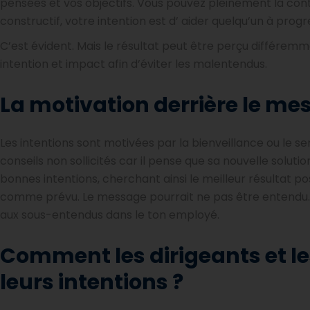
pensées et vos objectifs. Vous pouvez pleinement la contr
constructif, votre intention est d’
aider quelqu’un à progr
C’est évident. Mais le résultat peut être perçu différemm
intention et impact afin d’éviter les malentendus.
La motivation derrière le me
Les intentions sont motivées par la bienveillance ou le s
conseils non sollicités car il pense que sa nouvelle solution
bonnes intentions, cherchant ainsi le meilleur résultat p
comme prévu. Le message pourrait ne pas être entendu. C’
aux sous-entendus dans le ton employé.
Comment les dirigeants et 
leurs intentions
?