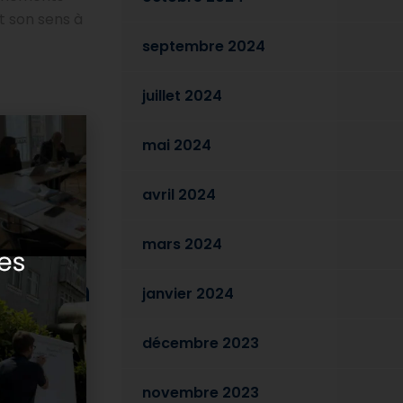
t son sens à
septembre 2024
juillet 2024
mots. Une
mai 2024
ssage peut
ue
avril 2024
 que les mots.
mars 2024
cation
janvier 2024
. S’ils se
décembre 2023
ement et la
on et impact
novembre 2023