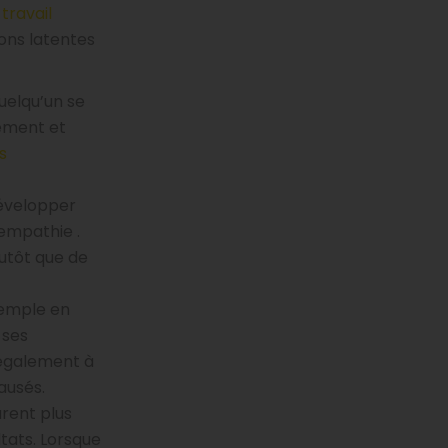
travail
ions latentes
uelqu’un se
dement et
s
développer
’empathie
.
lutôt que de
xemple en
 ses
 également à
ausés.
urent plus
tats. Lorsque